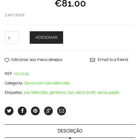
€81.00
3 em stock
ADICIONAR
Adicionar aos meus desejos
Email to a friend
REF:
02.2119
.
Categoria:
Sacos com asa retorcida
.
Etiquetas:
asa retorcida
,
genérico
,
liso
,
sacos kraft
,
sacos papel
.
DESCRIÇÃO