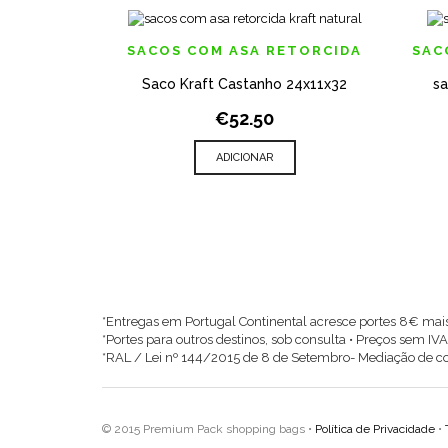
ADICIONAR AOS MEUS DESEJOS
AD
SACOS COM ASA RETORCIDA
SAC
Saco Kraft Castanho 24x11x32
sa
QUICK VIEW
€52.50
ADICIONAR
*Entregas em Portugal Continental acresce portes 8€ mais
*Portes para outros destinos, sob consulta • Preços sem IVA
*RAL / Lei nº 144/2015 de 8 de Setembro- Mediação de c
© 2015 Premium Pack shopping bags •
Política de Privacidade
•