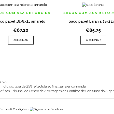
ICIONAR AOS MEUS DESEJOS
ADICIONAR AOS MEUS DESEJOS
OS COM ASA RETORCIDA
SACOS COM ASA RETOR
co papel 18x8x21 amarelo
Saco papel Laranja 28x11
QUICK VIEW
QUIC
€67.20
€85.75
ADICIONAR
ADICIONAR
 IVA.
 incluído, taxa de 23% reflectida ao finalizar a encomenda.
onflitos: Tribunal do Centro de Arbitragem de Conflitos de Consumo do Al
Termos & Condições
•