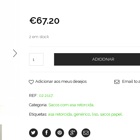
€67.20
2 em stock
ADICIONAR
Adicionar aos meus desejos
Email to a
REF:
02.2117
.
Categoria:
Sacos com asa retorcida
.
Etiquetas:
asa retorcida
,
genérico
,
liso
,
sacos papel
.