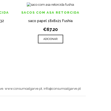
ADICIONAR AOS MEUS DESEJOS
ADICIONA
CIDA
SACOS COM ASA RETORCIDA
SACOS C
x32
saco papel 18x8x21 Fushia
Saco pa
K VIEW
QUICK VIEW
€67.20
ADICIONAR
garve. www.consumoalgarve.pt, info@consumoalgarve.pt