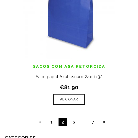
SACOS COM ASA RETORCIDA
Saco papel Azul escuro 24x11x32
€81.90
ADICIONAR
1
2
3
…
7