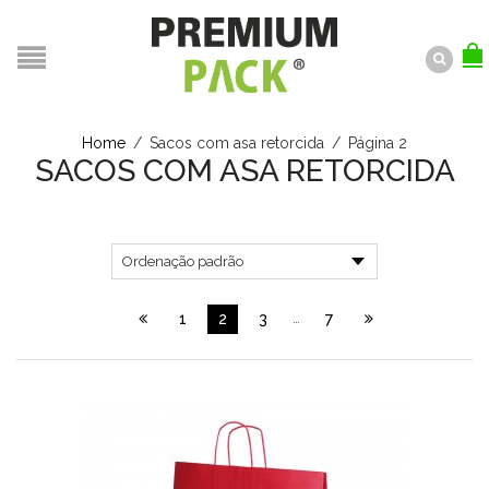
Home
/
Sacos com asa retorcida
/
Página 2
SACOS COM ASA RETORCIDA
1
2
3
…
7